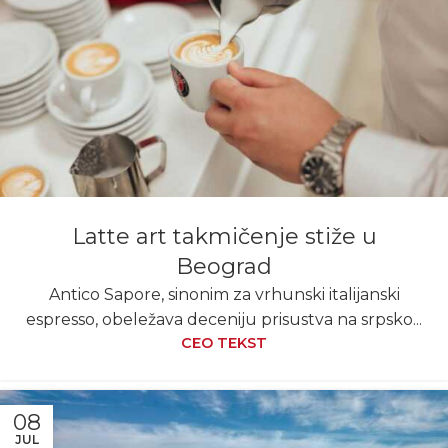
Latte art takmičenje stiže u
Beograd
Antico Sapore, sinonim za vrhunski italijanski
espresso, obeležava deceniju prisustva na srpsko...
CEO TEKST
08
JUL