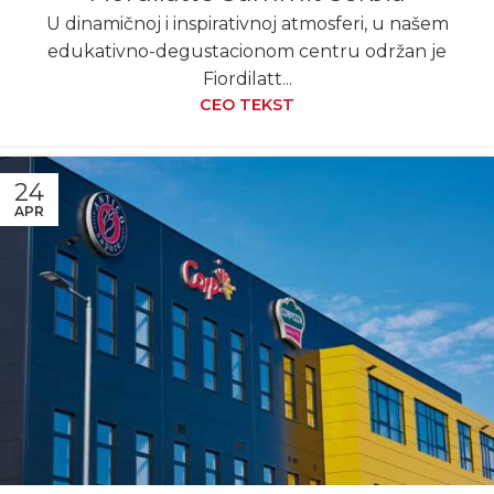
U dinamičnoj i inspirativnoj atmosferi, u našem
edukativno-degustacionom centru održan je
Fiordilatt...
CEO TEKST
24
APR