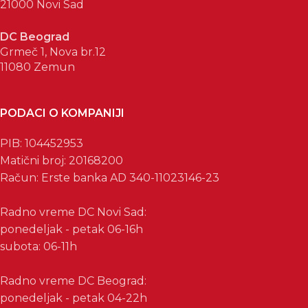
21000 Novi Sad
DC Beograd
Grmeč 1, Nova br.12
11080 Zemun
PODACI O KOMPANIJI
PIB: 104452953
Matični broj: 20168200
Račun: Erste banka AD 340-11023146-23
Radno vreme DC Novi Sad:
ponedeljak - petak 06-16h
subota: 06-11h
Radno vreme DC Beograd:
ponedeljak - petak 04-22h