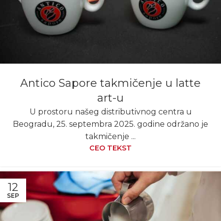
Antico Sapore takmičenje u latte
art-u
U prostoru našeg distributivnog centra u
Beogradu, 25. septembra 2025. godine održano je
takmičenje ...
CEO TEKST
12
SEP