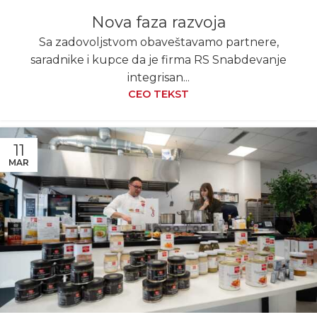
Nova faza razvoja
Sa zadovoljstvom obaveštavamo partnere,
saradnike i kupce da je firma RS Snabdevanje
integrisan...
CEO TEKST
11
MAR