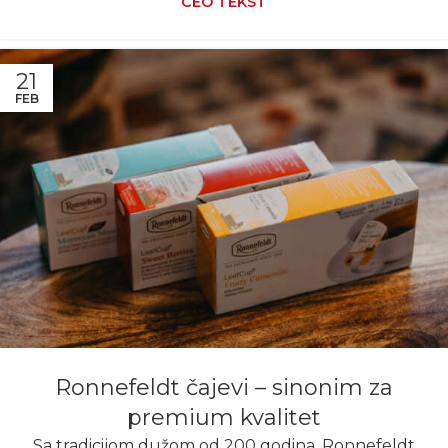
CEO TEKST
21
FEB
Ronnefeldt čajevi – sinonim za
premium kvalitet
Sa tradicijom dužom od 200 godina, Ronnefeldt