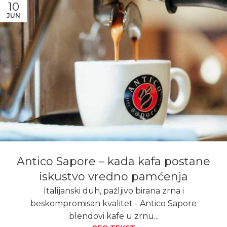
10
JUN
Antico Sapore – kada kafa postane
iskustvo vredno pamćenja
Italijanski duh, pažljivo birana zrna i
beskompromisan kvalitet - Antico Sapore
blendovi kafe u zrnu...