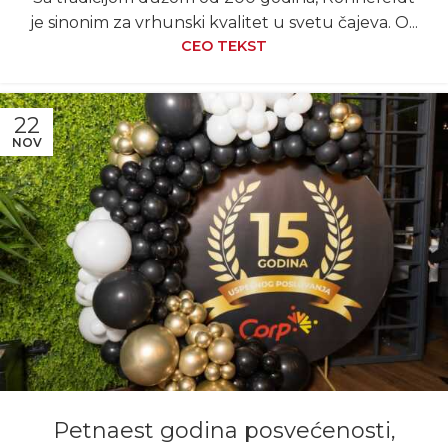
je sinonim za vrhunski kvalitet u svetu čajeva. O...
CEO TEKST
22
NOV
Petnaest godina posvećenosti,